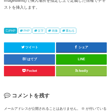
imagettftext()で挿入場所を指定し上で定義した情報でテキ
ストを挿入します。
PHP
PHP
文字
画像
重ねる
ツイート
シェア
はてブ
LINE
Pocket
feedly
コメントを残す
メールアドレスが公開されることはありません。
※
が付いている