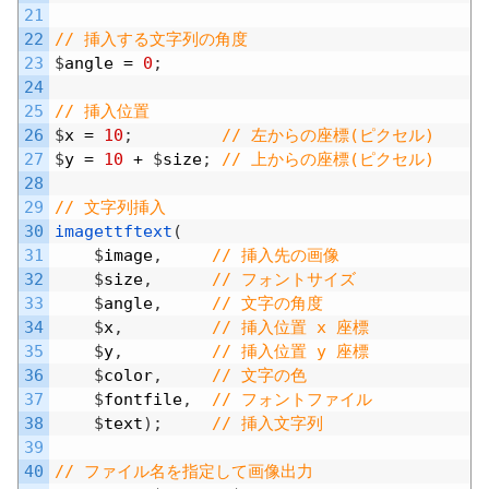
21
22
// 挿入する文字列の角度
23
$
angle
=
0
;
24
25
// 挿入位置
26
$
x
=
10
;
// 左からの座標(ピクセル)
27
$
y
=
10
+
$
size
;
// 上からの座標(ピクセル)
28
29
// 文字列挿入
30
imagettftext
(
31
$
image
,
// 挿入先の画像
32
$
size
,
// フォントサイズ
33
$
angle
,
// 文字の角度
34
$
x
,
// 挿入位置 x 座標
35
$
y
,
// 挿入位置 y 座標
36
$
color
,
// 文字の色
37
$
fontfile
,
// フォントファイル
38
$
text
)
;
// 挿入文字列
39
40
// ファイル名を指定して画像出力