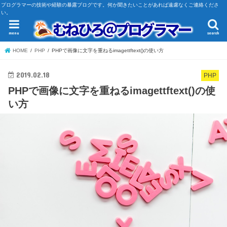
プログラマーの技術や経験の暴露ブログです。何か聞きたいことがあれば遠慮なくご連絡くださ
い。
menu
search
HOME
PHP
PHPで画像に文字を重ねるimagettftext()の使い方
2019.02.18
PHP
PHPで画像に文字を重ねるimagettftext()の使
い方