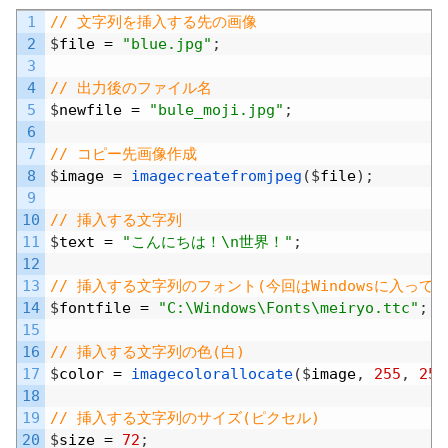
Default
1
// 文字列を挿入する先の画像
2
$
file
=
"blue.jpg"
;
3
4
// 出力後のファイル名
5
$
newfile
=
"bule_moji.jpg"
;
6
7
// コピー先画像作成
8
$
image
=
imagecreatefromjpeg
(
$
file
)
;
9
10
// 挿入する文字列
11
$
text
=
"こんにちは！\n世界！"
;
12
13
// 挿入する文字列のフォント(今回はWindowsに入って
14
$
fontfile
=
"C:\Windows\Fonts\meiryo.ttc"
;
15
16
// 挿入する文字列の色(白)
17
$
color
=
imagecolorallocate
(
$
image
,
255
,
255
18
19
// 挿入する文字列のサイズ(ピクセル)
20
$
size
=
72
;