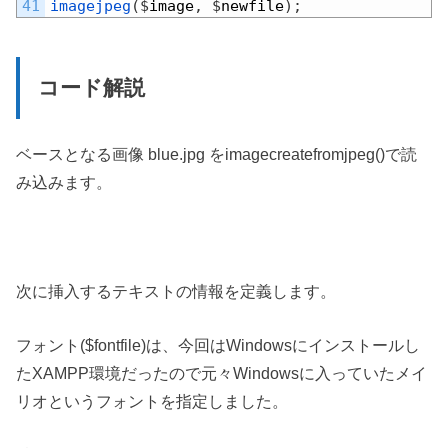
41
imagejpeg
(
$
image
,
$
newfile
)
;
コード解説
ベースとなる画像 blue.jpg をimagecreatefromjpeg()で読
み込みます。
次に挿入するテキストの情報を定義します。
フォント($fontfile)は、今回はWindowsにインストールし
たXAMPP環境だったので元々Windowsに入っていたメイ
リオというフォントを指定しました。