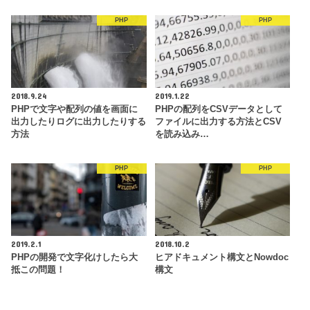
PHP
PHP
2018.9.24
2019.1.22
PHPで文字や配列の値を画面に
PHPの配列をCSVデータとして
出力したりログに出力したりする
ファイルに出力する方法とCSV
方法
を読み込み…
PHP
PHP
2019.2.1
2018.10.2
PHPの開発で文字化けしたら大
ヒアドキュメント構文とNowdoc
抵この問題！
構文