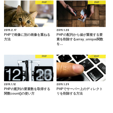
PHP
PHP
2019.2.17
2019.1.20
PHPで画像に別の画像を重ねる
PHPの配列から値が重複する要
方法
素を削除するarray_unique関数
を…
PHP
PHP
2019.1.12
2019.1.29
PHPの配列の要素数を取得する
PHPでサーバー上のディレクト
関数count()の使い方
リを削除する方法