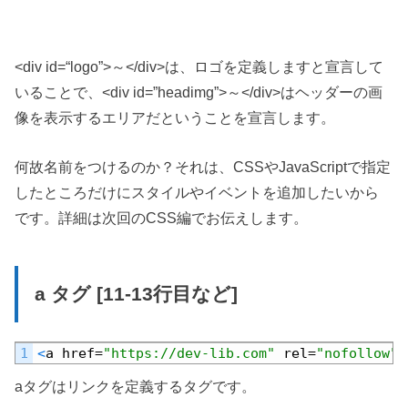
<
div
id
=
“logo”
>～</div>は、ロゴを定義しますと宣言して
いることで、<div id=”headimg”>～</div>はヘッダーの画
像を表示するエリアだということを宣言します。
何故名前をつけるのか？それは、CSSやJavaScriptで指定
したところだけにスタイルやイベントを追加したいから
です。詳細は次回のCSS編でお伝えします。
a タグ [11-13行目など]
Default
1
<
a
href
=
"https://dev-lib.com"
rel
=
"nofollow"
>
aタグはリンクを定義するタグです。