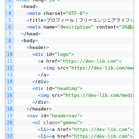
3
<
head
>
4
<
meta 
charset
=
"UTF-8"
>
5
<
title
>
プロフィール｜フリーエンジニアライフ
<
/
t
6
<
meta 
name
=
"description"
content
=
"20歳
7
<
/
head
>
8
<
body
>
9
<
header
>
10
<
div 
id
=
"logo"
>
11
<
a
href
=
"https://dev-lib.com"
>
12
<
img 
src
=
"https://dev-lib.com/medi
13
<
/
a
>
14
<
/
div
>
15
<
div 
id
=
"headimg"
>
16
<
img 
src
=
"https://dev-lib.com/media/
17
<
/
div
>
18
<
/
header
>
19
<
nav 
id
=
"headernav"
>
20
<
ul 
class
=
"gmenu"
>
21
<
li
>
<
a
href
=
"https://dev-lib.com"
>
メ
22
<
li
>
<
a
href
=
"https://dev-lib.com"
>
メ