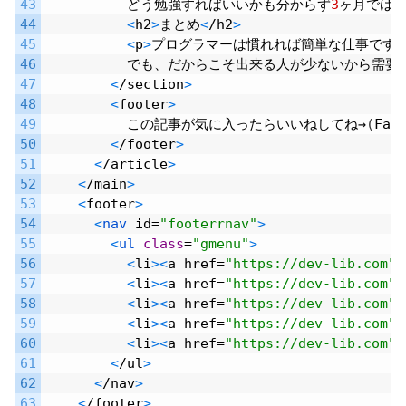
43
どう勉強すればいいかも分からず
3
ヶ月では
44
<
h2
>
まとめ
<
/
h2
>
45
<
p
>
プログラマーは慣れれば簡単な仕事です
46
でも、だからこそ出来る人が少ないから需要
47
<
/
section
>
48
<
footer
>
49
この記事が気に入ったらいいねしてね→
(
Fac
50
<
/
footer
>
51
<
/
article
>
52
<
/
main
>
53
<
footer
>
54
<
nav 
id
=
"footerrnav"
>
55
<
ul 
class
=
"gmenu"
>
56
<
li
>
<
a
href
=
"https://dev-lib.com"
>
57
<
li
>
<
a
href
=
"https://dev-lib.com"
>
58
<
li
>
<
a
href
=
"https://dev-lib.com"
>
59
<
li
>
<
a
href
=
"https://dev-lib.com"
>
60
<
li
>
<
a
href
=
"https://dev-lib.com"
>
61
<
/
ul
>
62
<
/
nav
>
63
<
/
footer
>