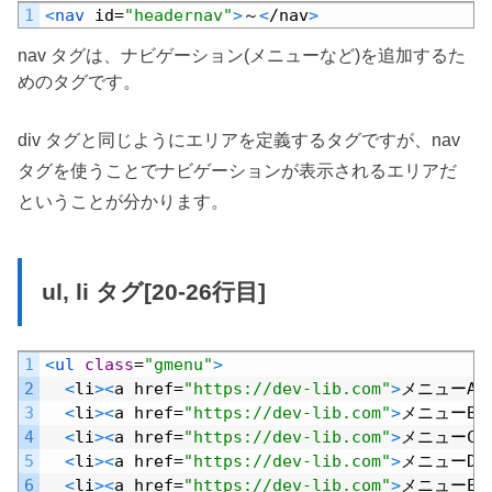
Default
1
<
nav 
id
=
"headernav"
>
～
<
/
nav
>
nav タグは、ナビゲーション(メニューなど)を追加するた
めのタグです。
div タグと同じようにエリアを定義するタグですが、nav
タグを使うことでナビゲーションが表示されるエリアだ
ということが分かります。
ul, li タグ[20-26行目]
Default
1
<
ul 
class
=
"gmenu"
>
2
<
li
>
<
a
href
=
"https://dev-lib.com"
>
メニュー
A
<
3
<
li
>
<
a
href
=
"https://dev-lib.com"
>
メニュー
B
<
4
<
li
>
<
a
href
=
"https://dev-lib.com"
>
メニュー
C
<
5
<
li
>
<
a
href
=
"https://dev-lib.com"
>
メニュー
D
<
6
<
li
>
<
a
href
=
"https://dev-lib.com"
>
メニュー
E
<