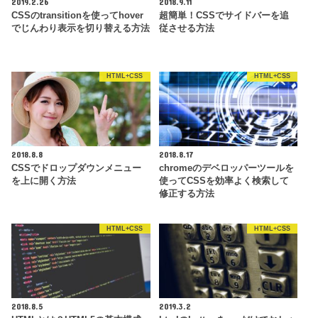
2019.2.26
2018.9.11
CSSのtransitionを使ってhover
超簡単！CSSでサイドバーを追
でじんわり表示を切り替える方法
従させる方法
HTML+CSS
HTML+CSS
2018.8.8
2018.8.17
CSSでドロップダウンメニュー
chromeのデベロッパーツールを
を上に開く方法
使ってCSSを効率よく検索して
修正する方法
HTML+CSS
HTML+CSS
2018.8.5
2019.3.2