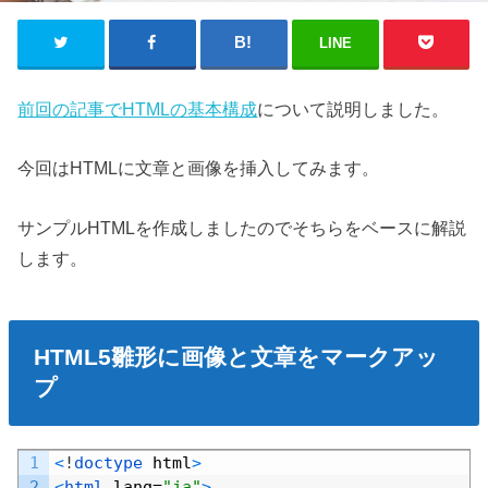
LINE
前回の記事でHTMLの基本構成
について説明しました。
今回はHTMLに文章と画像を挿入してみます。
サンプルHTMLを作成しましたのでそちらをベースに解説
します。
HTML5雛形に画像と文章をマークアッ
プ
Default
1
<
!
doctype 
html
>
2
<
html 
lang
=
"ja"
>