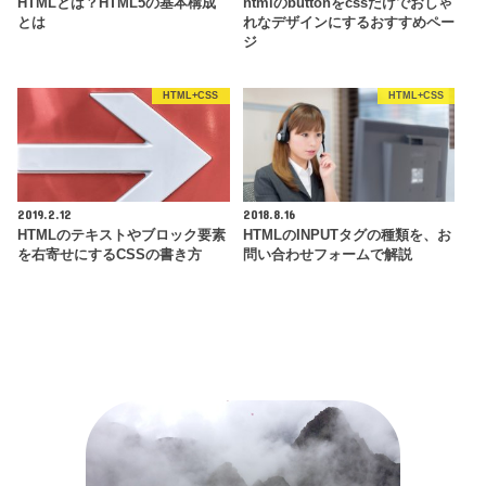
HTMLとは？HTML5の基本構成
htmlのbuttonをcssだけでおしゃ
とは
れなデザインにするおすすめペー
ジ
HTML+CSS
HTML+CSS
2019.2.12
2018.8.16
HTMLのテキストやブロック要素
HTMLのINPUTタグの種類を、お
を右寄せにするCSSの書き方
問い合わせフォームで解説