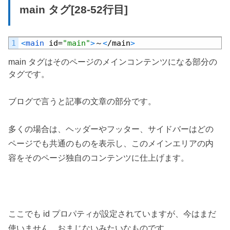
main タグ[28-52行目]
Default
1
<
main 
id
=
"main"
>
～
<
/
main
>
main タグはそのページのメインコンテンツになる部分の
タグです。
ブログで言うと記事の文章の部分です。
多くの場合は、ヘッダーやフッター、サイドバーはどの
ページでも共通のものを表示し、このメインエリアの内
容をそのページ独自のコンテンツに仕上げます。
ここでも id プロパティが設定されていますが、今はまだ
使いません。おまじないみたいなものです。