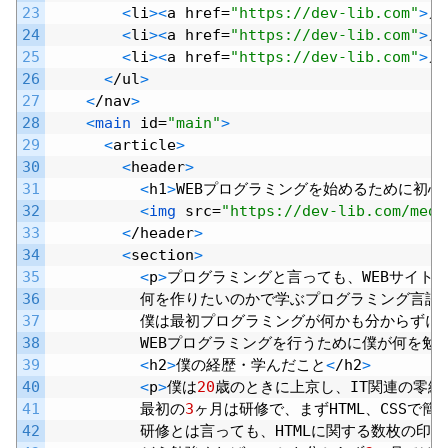
23
<
li
>
<
a
href
=
"https://dev-lib.com"
>
メ
24
<
li
>
<
a
href
=
"https://dev-lib.com"
>
メ
25
<
li
>
<
a
href
=
"https://dev-lib.com"
>
メ
26
<
/
ul
>
27
<
/
nav
>
28
<
main 
id
=
"main"
>
29
<
article
>
30
<
header
>
31
<
h1
>
WEB
プログラミングを始めるために初心
32
<
img 
src
=
"https://dev-lib.com/medi
33
<
/
header
>
34
<
section
>
35
<
p
>
プログラミングと言っても、
WEB
サイト
36
何を作りたいのかで学ぶプログラミング言語
37
僕は最初プログラミングが何かも分からずに
38
WEB
プログラミングを行うために僕が何を勉
39
<
h2
>
僕の経歴・学んだこと
<
/
h2
>
40
<
p
>
僕は
20
歳のときに上京し、
IT
関連の零細
41
最初の
3
ヶ月は研修で、まず
HTML
、
CSS
で簡
42
研修とは言っても、
HTML
に関する数枚の印刷