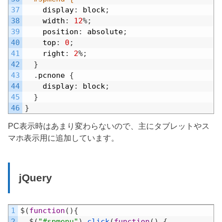
37
display
:
block
;
38
width
:
12
%
;
39
position
:
absolute
;
40
top
:
0
;
41
right
:
2
%
;
42
}
43
.
pcnone
{
44
display
:
block
;
45
}
46
}
PC表示時はあまり変わらないので、主にタブレットやス
マホ表示用に追加しています。
jQuery
Default
1
$
(
function
(
)
{
2
$
(
"#spmenu"
)
.
click
(
function
(
)
{