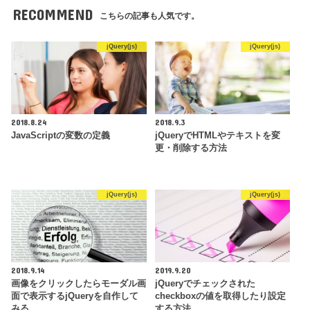
RECOMMEND
こちらの記事も人気です。
jQuery(js)
jQuery(js)
2018.8.24
2018.9.3
JavaScriptの変数の定義
jQueryでHTMLやテキストを変
更・削除する方法
jQuery(js)
jQuery(js)
2018.9.14
2019.9.20
画像をクリックしたらモーダル画
jQueryでチェックされた
面で表示するjQueryを自作して
checkboxの値を取得したり設定
みる
する方法