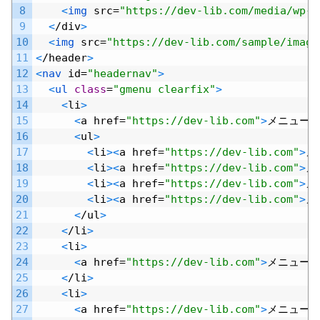
8
<
img 
src
=
"https://dev-lib.com/media/wp-c
9
<
/
div
>
10
<
img 
src
=
"https://dev-lib.com/sample/image
11
<
/
header
>
12
<
nav 
id
=
"headernav"
>
13
<
ul 
class
=
"gmenu clearfix"
>
14
<
li
>
15
<
a
href
=
"https://dev-lib.com"
>
メニュー
A
16
<
ul
>
17
<
li
>
<
a
href
=
"https://dev-lib.com"
>
メ
18
<
li
>
<
a
href
=
"https://dev-lib.com"
>
メ
19
<
li
>
<
a
href
=
"https://dev-lib.com"
>
メ
20
<
li
>
<
a
href
=
"https://dev-lib.com"
>
メ
21
<
/
ul
>
22
<
/
li
>
23
<
li
>
24
<
a
href
=
"https://dev-lib.com"
>
メニュー
B
25
<
/
li
>
26
<
li
>
27
<
a
href
=
"https://dev-lib.com"
>
メニュー
C