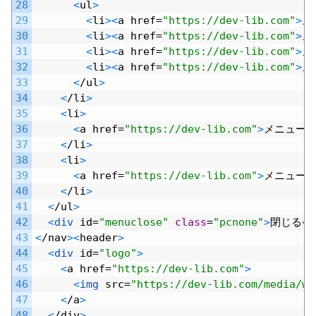
28
<
ul
>
29
<
li
>
<
a
href
=
"https://dev-lib.com"
>
メ
30
<
li
>
<
a
href
=
"https://dev-lib.com"
>
メ
31
<
li
>
<
a
href
=
"https://dev-lib.com"
>
メ
32
<
li
>
<
a
href
=
"https://dev-lib.com"
>
メ
33
<
/
ul
>
34
<
/
li
>
35
<
li
>
36
<
a
href
=
"https://dev-lib.com"
>
メニュー
D
37
<
/
li
>
38
<
li
>
39
<
a
href
=
"https://dev-lib.com"
>
メニュー
E
40
<
/
li
>
41
<
/
ul
>
42
<
div 
id
=
"menuclose"
class
=
"pcnone"
>
閉じる
<
/
43
<
/
nav
>
<
header
>
44
<
div 
id
=
"logo"
>
45
<
a
href
=
"https://dev-lib.com"
>
46
<
img 
src
=
"https://dev-lib.com/media/wp
47
<
/
a
>
48
<
/
div
>