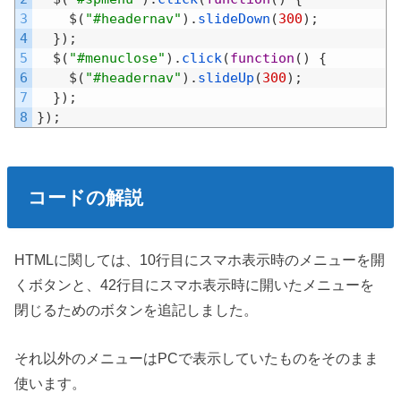
3
$
(
"#headernav"
)
.
slideDown
(
300
)
;
4
}
)
;
5
$
(
"#menuclose"
)
.
click
(
function
(
)
{
6
$
(
"#headernav"
)
.
slideUp
(
300
)
;
7
}
)
;
8
}
)
;
コードの解説
HTMLに関しては、10行目にスマホ表示時のメニューを開
くボタンと、42行目にスマホ表示時に開いたメニューを
閉じるためのボタンを追記しました。
それ以外のメニューはPCで表示していたものをそのまま
使います。