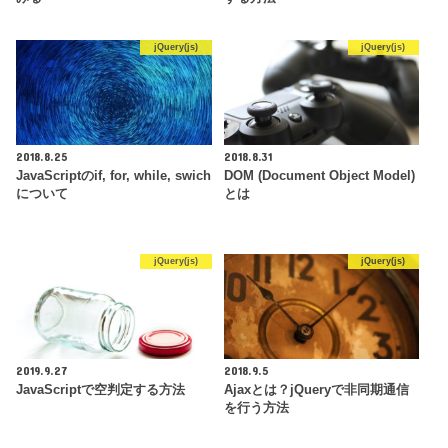
jQuery(js)
jQuery(js)
2018.8.25
2018.8.31
JavaScriptのif, for, while, swich
DOM (Document Object Model)
について
とは
jQuery(js)
jQuery(js)
2019.9.27
2018.9.5
JavaScriptで空判定する方法
Ajaxとは？jQueryで非同期通信
を行う方法