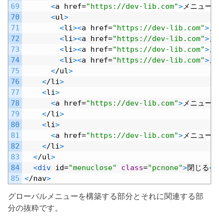
69
<
a
href
=
"https://dev-lib.com"
>
メニュー
C
70
<
ul
>
71
<
li
>
<
a
href
=
"https://dev-lib.com"
>
メ
72
<
li
>
<
a
href
=
"https://dev-lib.com"
>
メ
73
<
li
>
<
a
href
=
"https://dev-lib.com"
>
メ
74
<
li
>
<
a
href
=
"https://dev-lib.com"
>
メ
75
<
/
ul
>
76
<
/
li
>
77
<
li
>
78
<
a
href
=
"https://dev-lib.com"
>
メニュー
D
79
<
/
li
>
80
<
li
>
81
<
a
href
=
"https://dev-lib.com"
>
メニュー
E
82
<
/
li
>
83
<
/
ul
>
84
<
div 
id
=
"menuclose"
class
=
"pcnone"
>
閉じる
<
/
85
<
/
nav
>
グローバルメニューを構築する部分とそれに関連する部
分の抜粋です。