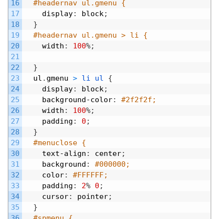
16
#headernav ul.gmenu {
17
display
:
block
;
18
}
19
#headernav ul.gmenu > li {
20
width
:
100
%
;
21
22
}
23
ul
.
gmenu
>
li
ul
{
24
display
:
block
;
25
background
-
color
:
#2f2f2f;
26
width
:
100
%
;
27
padding
:
0
;
28
}
29
#menuclose {
30
text
-
align
:
center
;
31
background
:
#000000;
32
color
:
#FFFFFF;
33
padding
:
2
%
0
;
34
cursor
:
pointer
;
35
}
36
#spmenu {