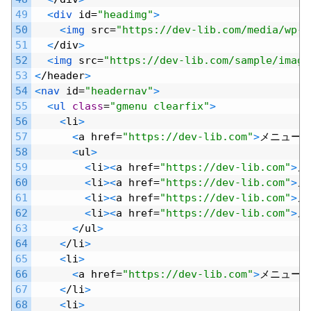
49
<
div 
id
=
"headimg"
>
50
<
img 
src
=
"https://dev-lib.com/media/wp-c
51
<
/
div
>
52
<
img 
src
=
"https://dev-lib.com/sample/image
53
<
/
header
>
54
<
nav 
id
=
"headernav"
>
55
<
ul 
class
=
"gmenu clearfix"
>
56
<
li
>
57
<
a
href
=
"https://dev-lib.com"
>
メニュー
A
58
<
ul
>
59
<
li
>
<
a
href
=
"https://dev-lib.com"
>
メ
60
<
li
>
<
a
href
=
"https://dev-lib.com"
>
メ
61
<
li
>
<
a
href
=
"https://dev-lib.com"
>
メ
62
<
li
>
<
a
href
=
"https://dev-lib.com"
>
メ
63
<
/
ul
>
64
<
/
li
>
65
<
li
>
66
<
a
href
=
"https://dev-lib.com"
>
メニュー
B
67
<
/
li
>
68
<
li
>