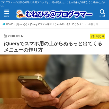
プログラマーの技術や経験の暴露ブログです。何か聞きたいことがあれば遠慮なくご連絡くださ
い。
menu
search
HOME
jQuery(js)
jQueryでスマホ用の上からぬるっと出てくるメニューの作り方
2018.09.17
jQuery(js)
jQueryでスマホ用の上からぬるっと出てくる
メニューの作り方