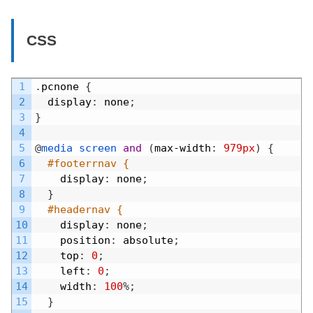
CSS
Default
1
.
pcnone
{
2
display
:
none
;
3
}
4
5
@
media 
screen 
and
(
max
-
width
:
979px
)
{
6
#footerrnav {
7
display
:
none
;
8
}
9
#headernav {
10
display
:
none
;
11
position
:
absolute
;
12
top
:
0
;
13
left
:
0
;
14
width
:
100
%
;
15
}