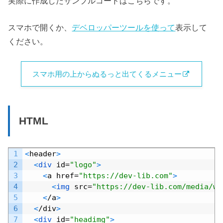
実際に作成したサンプルコードはこちらです。
スマホで開くか、
デベロッパーツールを使って
表示して
ください。
スマホ用の上からぬるっと出てくるメニュー
HTML
Default
1
<
header
>
2
<
div 
id
=
"logo"
>
3
<
a
href
=
"https://dev-lib.com"
>
4
<
img 
src
=
"https://dev-lib.com/media/wp
5
<
/
a
>
6
<
/
div
>
7
<
div 
id
=
"headimg"
>