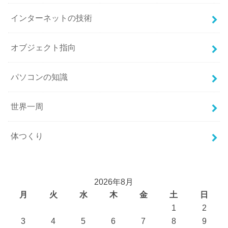
インターネットの技術
オブジェクト指向
パソコンの知識
世界一周
体つくり
2026年8月
月
火
水
木
金
土
日
1
2
3
4
5
6
7
8
9